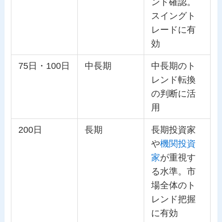
ンド確認。
スイングト
レードに有
効
75日・100日
中長期
中長期のト
レンド転換
の判断に活
用
200日
長期
長期投資家
や
機関投資
家
が重視す
る水準。市
場全体のト
レンド把握
に有効