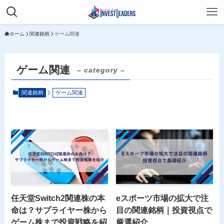
ホーム
関連銘柄
ゲーム関連
ゲーム関連
– category –
関連銘柄
ゲーム関連
任天堂Switch2関連株の本
eスポーツ市場の拡大で注
命は？サプライヤー株から
目の関連銘柄｜投資視点で
ゲーム株まで投資戦略を紹
厳選紹介