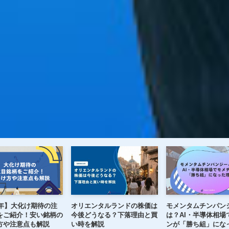
注
オリエンタルランドの株価は
モメンタムチンパンジーと
SaaS
の
今後どうなる？下落理由と買
は？AI・半導体相場でモメチ
ル発表
い時を解説
ンが「勝ち組」になった理由
ウェア