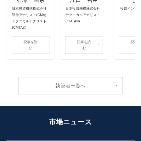
石塚 由奈
江口 裕臣
き
日本投資機構株式会社
日本投資機構株式会社
投資インフ
証券アナリスト(CMA)
テクニカルアナリスト
テクニカルアナリスト
(CMTA®)
(CMTA®)
記事を読
記事を読
記事
む
む
む
執筆者一覧へ
市場ニュース