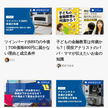
銘柄徹底分析
コラム
ツインバード(6897)の今後
子どもの金融教育は何歳か
｜TOB価格800円に届かな
ら?｜現役アナリストのパ
い理由と成立条件
パ・ママが伝えたいお金の
知識
江口
西村万友奈
基礎知識
銘柄徹底分析