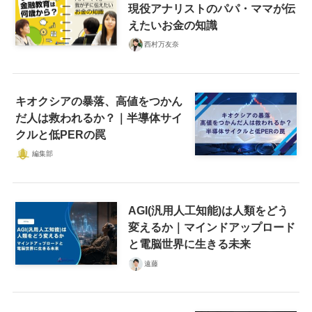
現役アナリストのパパ・ママが伝
えたいお金の知識
西村万友奈
キオクシアの暴落、高値をつかん
だ人は救われるか？｜半導体サイ
クルと低PERの罠
編集部
AGI(汎用人工知能)は人類をどう
変えるか｜マインドアップロード
と電脳世界に生きる未来
遠藤