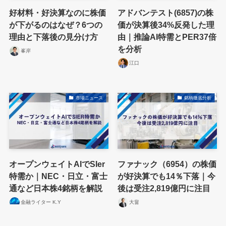
好材料・好決算なのに株価
アドバンテスト(6857)の株
が下がるのはなぜ？6つの
価が決算後34%反発した理
理由と下落後の見分け方
由｜推論AI特需とPER37倍
を分析
峯岸
江口
市場ニュース
銘柄徹底分析
オープンウェイトAIでSIer
ファナック（6954）の株価
特需か｜NEC・日立・富士
が好決算でも14％下落｜今
通など日本株4銘柄を解説
後は受注2,819億円に注目
金融ライター K.Y
大畠