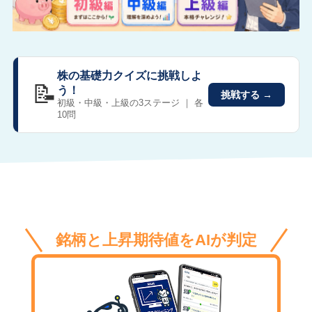
株の基礎力クイズに挑戦しよ
📝
う！
挑戦する →
初級・中級・上級の3ステージ ｜ 各
10問
銘柄と上昇期待値をAIが判定