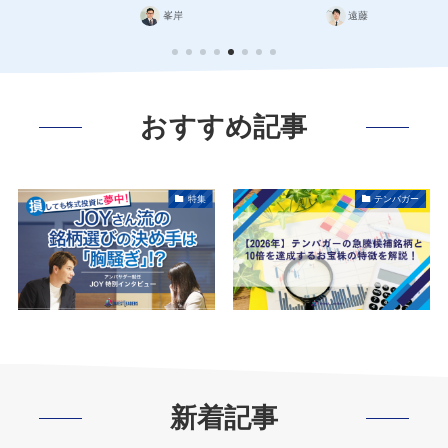
峯岸
遠藤
石塚
おすすめ記事
特集
テンバガー
新着記事