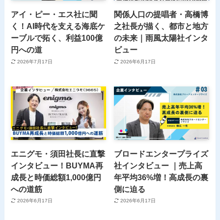
アイ・ピー・エス社に聞
関係人口の提唱者・高橋博
く！AI時代を支える海底ケ
之社長が描く、都市と地方
ーブルで拓く、利益100億
の未来｜雨風太陽社インタ
円への道
ビュー
2026年7月17日
2026年6月17日
エニグモ・須田社長に直撃
ブロードエンタープライズ
インタビュー！BUYMA再
社インタビュー ｜売上高
成長と時価総額1,000億円
年平均36%増！高成長の裏
への道筋
側に迫る
2026年6月17日
2026年6月17日