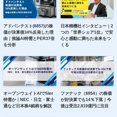
アドバンテスト(6857)の株
日本精機社インタビュー｜2
価が決算後34%反発した理
つの「世界シェア1位」で安
由｜推論AI特需とPER37倍
心と感動に満ちた未来をつ
を分析
くる
オープンウェイトAIでSIer
ファナック（6954）の株価
特需か｜NEC・日立・富士
が好決算でも14％下落｜今
通など日本株4銘柄を解説
後は受注2,819億円に注目