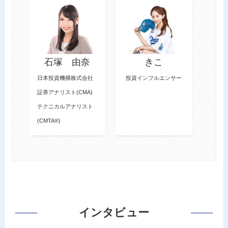
石塚 由奈
きこ
峯
日本投資機構株式会社
投資インフルエンサー
日本投
証券アナリスト(CMA)
証券ア
テクニカルアナリスト
テクニ
(CMTA®)
(CMTA
インタビュー