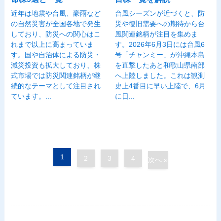
近年は地震や台風、豪雨など
台風シーズンが近づくと、防
の自然災害が全国各地で発生
災や復旧需要への期待から台
しており、防災への関心はこ
風関連銘柄が注目を集めま
れまで以上に高まっていま
す。2026年6月3日には台風6
す。国や自治体による防災・
号「チャンミー」が沖縄本島
減災投資も拡大しており、株
を直撃したあと和歌山県南部
式市場では防災関連銘柄が継
へ上陸しました。これは観測
続的なテーマとして注目され
史上4番目に早い上陸で、6月
ています。...
に日...
1
2
3
4
次へ »