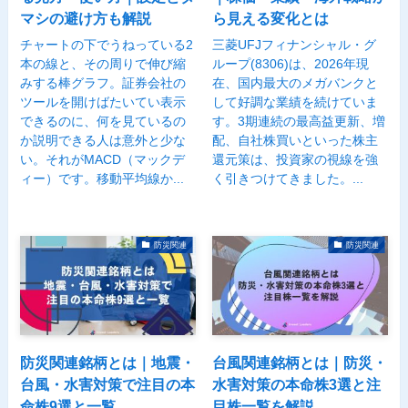
マシの避け方も解説
ら見える変化とは
チャートの下でうねっている2
三菱UFJフィナンシャル・グ
本の線と、その周りで伸び縮
ループ(8306)は、2026年現
みする棒グラフ。証券会社の
在、国内最大のメガバンクと
ツールを開けばたいてい表示
して好調な業績を続けていま
できるのに、何を見ているの
す。3期連続の最高益更新、増
か説明できる人は意外と少な
配、自社株買いといった株主
い。それがMACD（マックデ
還元策は、投資家の視線を強
ィー）です。移動平均線か...
く引きつけてきました。...
防災関連
防災関連
防災関連銘柄とは｜地震・
台風関連銘柄とは｜防災・
台風・水害対策で注目の本
水害対策の本命株3選と注
命株9選と一覧
目株一覧を解説