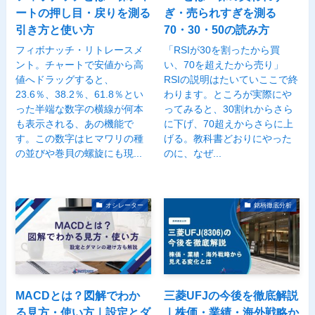
ートの押し目・戻りを測る
ぎ・売られすぎを測る
引き方と使い方
70・30・50の読み方
フィボナッチ・リトレースメ
「RSIが30を割ったから買
ント。チャートで安値から高
い、70を超えたから売り」
値へドラッグすると、
RSIの説明はたいていここで終
23.6％、38.2％、61.8％とい
わります。ところが実際にや
った半端な数字の横線が何本
ってみると、30割れからさら
も表示される、あの機能で
に下げ、70超えからさらに上
す。この数字はヒマワリの種
げる。教科書どおりにやった
の並びや巻貝の螺旋にも現...
のに、なぜ...
オシレーター
銘柄徹底分析
MACDとは？図解でわか
三菱UFJの今後を徹底解説
る見方・使い方｜設定とダ
｜株価・業績・海外戦略か