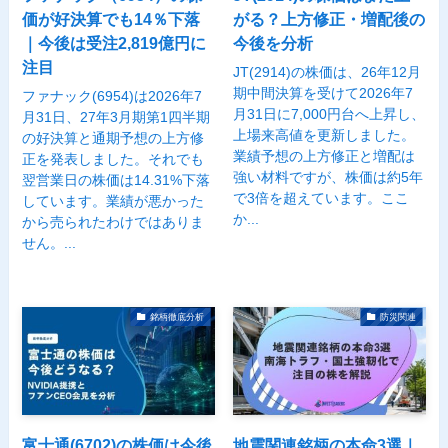
価が好決算でも14％下落
がる？上方修正・増配後の
｜今後は受注2,819億円に
今後を分析
注目
JT(2914)の株価は、26年12月
期中間決算を受けて2026年7
ファナック(6954)は2026年7
月31日に7,000円台へ上昇し、
月31日、27年3月期第1四半期
上場来高値を更新しました。
の好決算と通期予想の上方修
業績予想の上方修正と増配は
正を発表しました。それでも
強い材料ですが、株価は約5年
翌営業日の株価は14.31%下落
で3倍を超えています。ここ
しています。業績が悪かった
か...
から売られたわけではありま
せん。...
銘柄徹底分析
防災関連
富士通(6702)の株価は今後
地震関連銘柄の本命3選｜