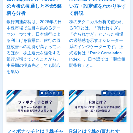
の今後の見通しと本命5銘
い方・設定値をわかりやす
柄を分析
く解説
銀行関連銘柄は、2026年の日
株のテクニカル分析で使われ
本株市場で注目を集めるテー
るRCIとは、「買われすぎ」
マの一つです。日本銀行によ
「売られすぎ」といった相場
る利上げを背景に、銀行の収
の過熱感を示すオシレーター
益改善への期待が高まってい
系のインジケーターです。正
るほか、株主還元を強化する
式名称は「Rank Correlation
銀行が増えていることから、
Index」、日本語では「順位相
中長期の投資先としても関心
関指数」と...
を集め...
トレンド分析
オシレーター
フィボナッチとは？株チャ
RSIとは？株の買われす