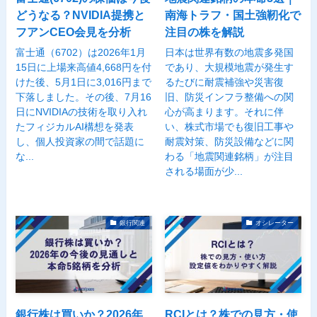
どうなる？NVIDIA提携と
南海トラフ・国土強靭化で
フアンCEO会見を分析
注目の株を解説
富士通（6702）は2026年1月
日本は世界有数の地震多発国
15日に上場来高値4,668円を付
であり、大規模地震が発生す
けた後、5月1日に3,016円まで
るたびに耐震補強や災害復
下落しました。その後、7月16
旧、防災インフラ整備への関
日にNVIDIAの技術を取り入れ
心が高まります。それに伴
たフィジカルAI構想を発表
い、株式市場でも復旧工事や
し、個人投資家の間で話題に
耐震対策、防災設備などに関
な...
わる「地震関連銘柄」が注目
される場面が少...
銀行関連
オシレーター
銀行株は買いか？2026年
RCIとは？株での見方・使