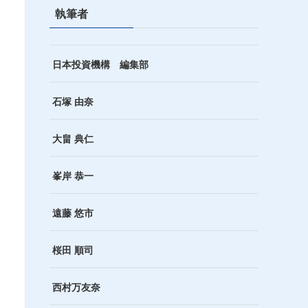
執筆者
日本投資機構 編集部
石塚 由奈
大畠 典仁
峯岸 恭一
遠藤 悠市
桜田 順司
西村万友奈