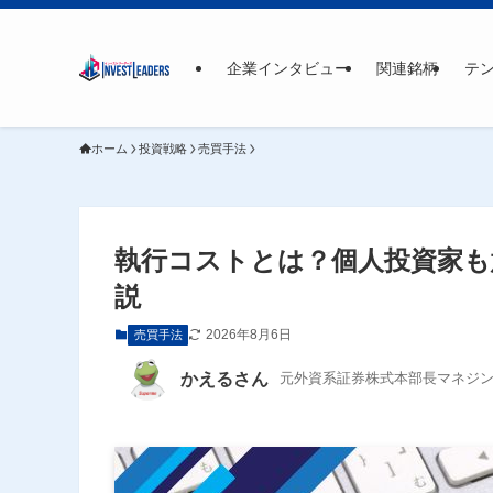
企業インタビュー
関連銘柄
テ
ホーム
投資戦略
売買手法
執行コストとは？個人投資家
説
2026年8月6日
売買手法
かえるさん
元外資系証券株式本部長マネジ