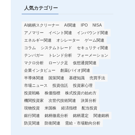
人気カテゴリー
AI銘柄スクリーナー
AI関連
IPO
NISA
アノマリー
イベント関連
インバウンド関連
エネルギー関連
オシレーター
ゲーム関連
コラム
システムトレード
セキュリティ関連
テンバガー
トレンド分析
フォーメーション
マクロ分析
ローソク足
仮想通貨関連
企業インタビュー
創薬(バイオ)関連
半導体関連
国策関連
基礎知識
売買手法
市場ニュース
投資信託
投資家心理
投資戦略
株価指標
株式投資の始め方
機関投資家
次世代技術関連
決算分析
現物投資
米国株
経済指標
配当投資
銀行関連
銘柄徹底分析
銘柄選定
関連銘柄
防災関連
防衛関連
需給・市場動向分析