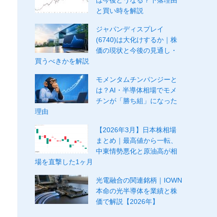
は今後どうなる？下落理由
と買い時を解説
ジャパンディスプレイ
(6740)は大化けするか｜株
価の現状と今後の見通し・
買うべきかを解説
モメンタムチンパンジーと
は？AI・半導体相場でモメ
チンが「勝ち組」になった
理由
【2026年3月】日本株相場
まとめ｜最高値から一転、
中東情勢悪化と原油高が相
場を直撃した1ヶ月
光電融合の関連銘柄｜IOWN
本命の光半導体を業績と株
価で解説【2026年】