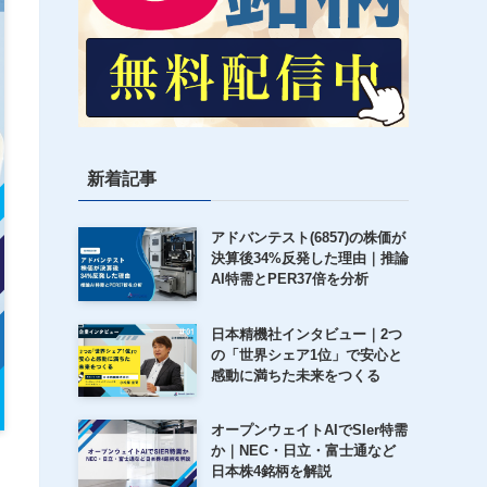
新着記事
アドバンテスト(6857)の株価が
決算後34%反発した理由｜推論
AI特需とPER37倍を分析
日本精機社インタビュー｜2つ
の「世界シェア1位」で安心と
感動に満ちた未来をつくる
オープンウェイトAIでSIer特需
か｜NEC・日立・富士通など
日本株4銘柄を解説