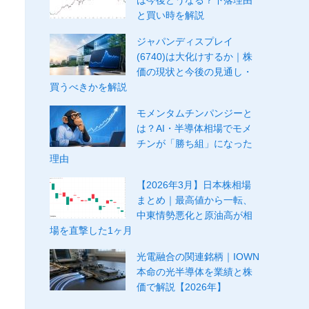
は今後どうなる？下落理由
と買い時を解説
ジャパンディスプレイ
(6740)は大化けするか｜株
価の現状と今後の見通し・
買うべきかを解説
モメンタムチンパンジーと
は？AI・半導体相場でモメ
チンが「勝ち組」になった
理由
【2026年3月】日本株相場
まとめ｜最高値から一転、
中東情勢悪化と原油高が相
場を直撃した1ヶ月
光電融合の関連銘柄｜IOWN
本命の光半導体を業績と株
価で解説【2026年】