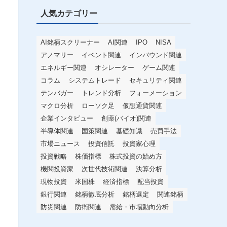
人気カテゴリー
AI銘柄スクリーナー
AI関連
IPO
NISA
アノマリー
イベント関連
インバウンド関連
エネルギー関連
オシレーター
ゲーム関連
コラム
システムトレード
セキュリティ関連
テンバガー
トレンド分析
フォーメーション
マクロ分析
ローソク足
仮想通貨関連
企業インタビュー
創薬(バイオ)関連
半導体関連
国策関連
基礎知識
売買手法
市場ニュース
投資信託
投資家心理
投資戦略
株価指標
株式投資の始め方
機関投資家
次世代技術関連
決算分析
現物投資
米国株
経済指標
配当投資
銀行関連
銘柄徹底分析
銘柄選定
関連銘柄
防災関連
防衛関連
需給・市場動向分析