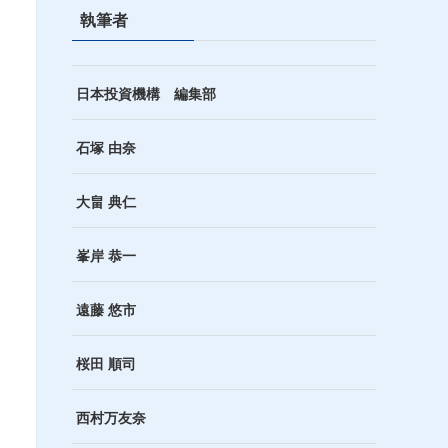
執筆者
日本投資機構 編集部
石塚 由奈
大畠 典仁
峯岸 恭一
遠藤 悠市
桜田 順司
西村万友奈