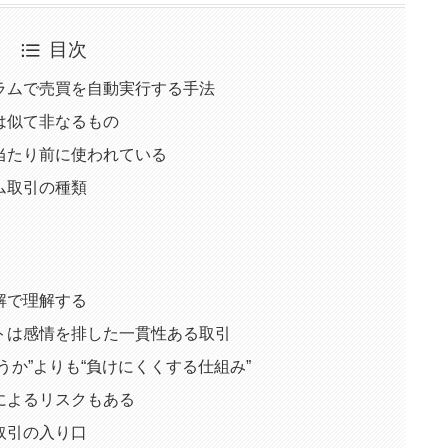
目次
ラムで売買を自動実行する手法
は似て非なるもの
当たり前に使われている
ム取引の種類
解で理解する
トは感情を排した一貫性ある取引
うか”よりも“負けにくくする仕組み”
によるリスクもある
取引の入り口