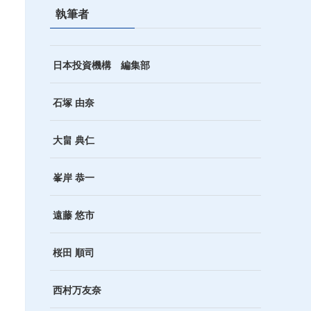
執筆者
日本投資機構 編集部
石塚 由奈
大畠 典仁
峯岸 恭一
遠藤 悠市
桜田 順司
西村万友奈