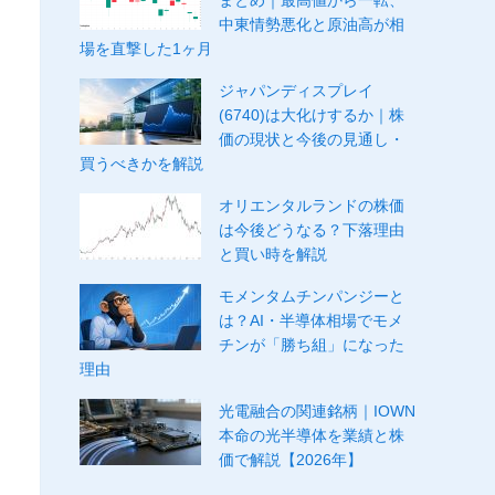
まとめ｜最高値から一転、
中東情勢悪化と原油高が相
場を直撃した1ヶ月
ジャパンディスプレイ
(6740)は大化けするか｜株
価の現状と今後の見通し・
買うべきかを解説
オリエンタルランドの株価
は今後どうなる？下落理由
と買い時を解説
モメンタムチンパンジーと
は？AI・半導体相場でモメ
チンが「勝ち組」になった
理由
光電融合の関連銘柄｜IOWN
本命の光半導体を業績と株
価で解説【2026年】