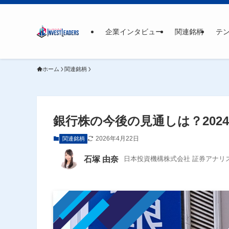
企業インタビュー
関連銘柄
テ
ホーム
関連銘柄
銀行株の今後の見通しは？20
2026年4月22日
関連銘柄
石塚 由奈
日本投資機構株式会社 証券アナリスト