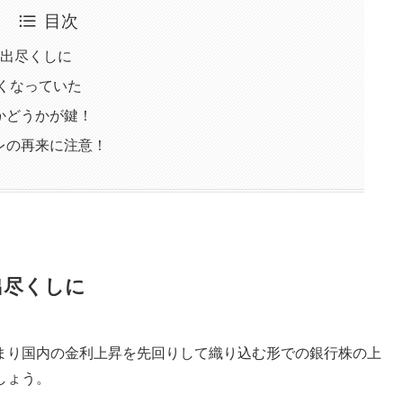
目次
料出尽くしに
重くなっていた
かどうかが鍵！
レの再来に注意！
出尽くしに
まり国内の金利上昇を先回りして織り込む形での銀行株の上
しょう。