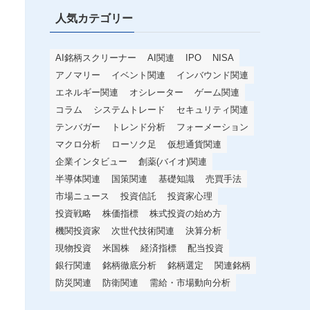
人気カテゴリー
AI銘柄スクリーナー
AI関連
IPO
NISA
アノマリー
イベント関連
インバウンド関連
エネルギー関連
オシレーター
ゲーム関連
コラム
システムトレード
セキュリティ関連
テンバガー
トレンド分析
フォーメーション
マクロ分析
ローソク足
仮想通貨関連
企業インタビュー
創薬(バイオ)関連
半導体関連
国策関連
基礎知識
売買手法
市場ニュース
投資信託
投資家心理
投資戦略
株価指標
株式投資の始め方
機関投資家
次世代技術関連
決算分析
現物投資
米国株
経済指標
配当投資
銀行関連
銘柄徹底分析
銘柄選定
関連銘柄
防災関連
防衛関連
需給・市場動向分析