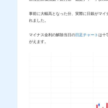
事前に大幅高となった分、実際に日銀がマイ
れました。
マイナス金利の解除当日の
日足チャート
は十
がえます。