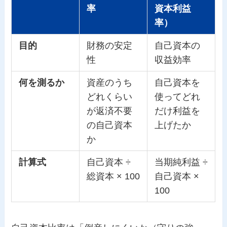
率
資本利益
率）
目的
財務の安定
自己資本の
性
収益効率
何を測るか
資産のうち
自己資本を
どれくらい
使ってどれ
が返済不要
だけ利益を
の自己資本
上げたか
か
計算式
自己資本 ÷
当期純利益 ÷
総資本 × 100
自己資本 ×
100