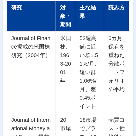
研究
対
主な結
読み方
象・
果
期間
Journal of Finan
米国
52週高
6カ月
ce掲載の米国株
株、
値に近
保有を
研究（2004年）
196
い群1.5
重ねた
3-20
1%/月、
分散ポ
01
遠い群
ートフ
年
1.06%/
ォリオ
月、差
の平均
0.45ポ
イント
Journal of Intern
20
18市場
売買コ
ational Money a
市場
でプラ
スト控