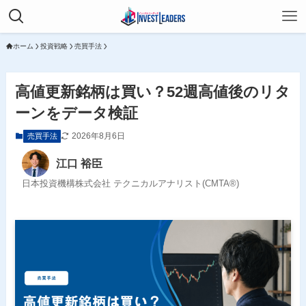
ホーム
投資戦略
売買手法
高値更新銘柄は買い？52週高値後のリタ
ーンをデータ検証
2026年8月6日
売買手法
江口 裕臣
日本投資機構株式会社 テクニカルアナリスト(CMTA®)