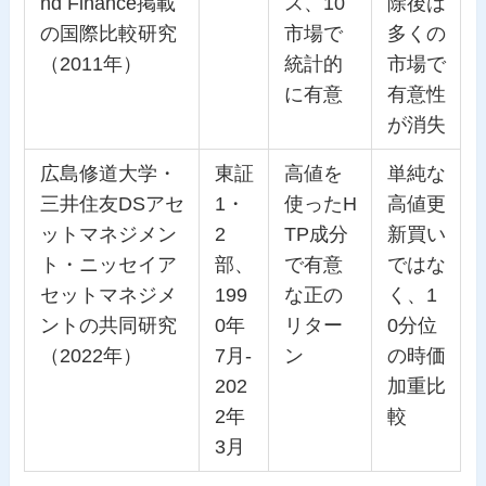
nd Finance掲載
ス、10
除後は
の国際比較研究
市場で
多くの
（2011年）
統計的
市場で
に有意
有意性
が消失
広島修道大学・
東証
高値を
単純な
三井住友DSアセ
1・
使ったH
高値更
ットマネジメン
2
TP成分
新買い
ト・ニッセイア
部、
で有意
ではな
セットマネジメ
199
な正の
く、1
ントの共同研究
0年
リター
0分位
（2022年）
7月-
ン
の時価
202
加重比
2年
較
3月