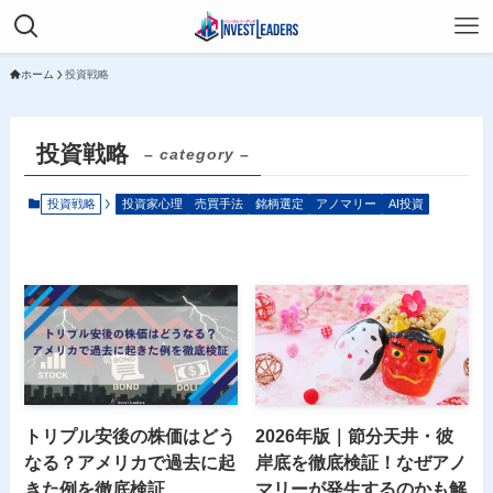
ホーム
投資戦略
投資戦略
– category –
投資戦略
投資家心理
売買手法
銘柄選定
アノマリー
AI投資
トリプル安後の株価はどう
2026年版｜節分天井・彼
なる？アメリカで過去に起
岸底を徹底検証！なぜアノ
きた例を徹底検証
マリーが発生するのかも解