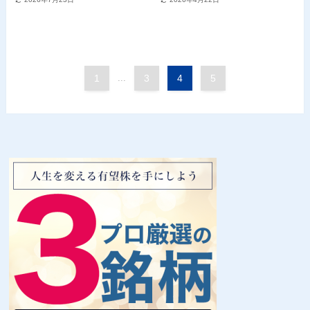
1
...
3
4
5