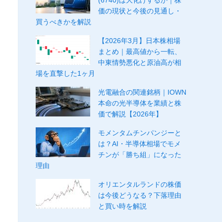
(6740)は大化けするか｜株
価の現状と今後の見通し・
買うべきかを解説
【2026年3月】日本株相場
まとめ｜最高値から一転、
中東情勢悪化と原油高が相
場を直撃した1ヶ月
光電融合の関連銘柄｜IOWN
本命の光半導体を業績と株
価で解説【2026年】
モメンタムチンパンジーと
は？AI・半導体相場でモメ
チンが「勝ち組」になった
理由
オリエンタルランドの株価
は今後どうなる？下落理由
と買い時を解説