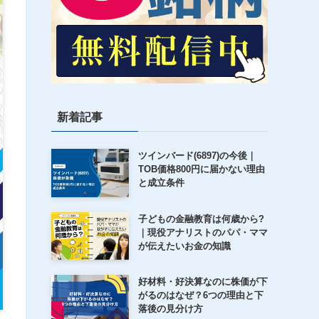
新着記事
ツインバード(6897)の今後｜
TOB価格800円に届かない理由
と成立条件
子どもの金融教育は何歳から?
｜現役アナリストのパパ・ママ
が伝えたいお金の知識
好材料・好決算なのに株価が下
がるのはなぜ？6つの理由と下
落後の見分け方