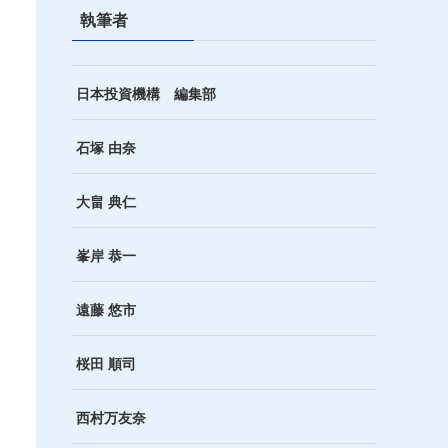
執筆者
日本投資機構 編集部
石塚 由奈
大畠 典仁
峯岸 恭一
遠藤 悠市
桜田 順司
西村万友奈