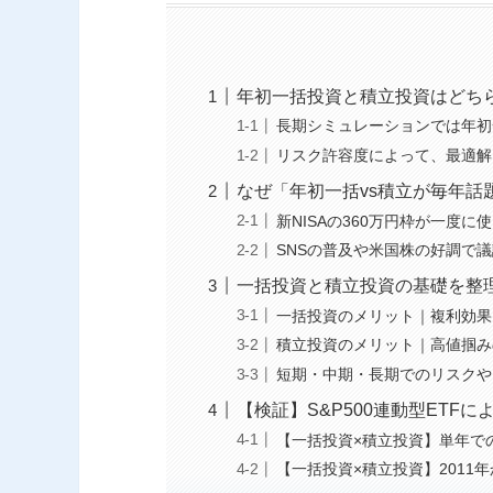
年初一括投資と積立投資はどち
長期シミュレーションでは年初
リスク許容度によって、最適解
なぜ「年初一括vs積立が毎年話
新NISAの360万円枠が一度に
SNSの普及や米国株の好調で
一括投資と積立投資の基礎を整
一括投資のメリット｜複利効果
積立投資のメリット｜高値掴み
短期・中期・長期でのリスクや
【検証】S&P500連動型ETF
【一括投資×積立投資】単年で
【一括投資×積立投資】2011