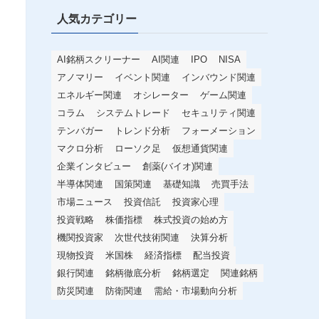
人気カテゴリー
AI銘柄スクリーナー
AI関連
IPO
NISA
アノマリー
イベント関連
インバウンド関連
エネルギー関連
オシレーター
ゲーム関連
コラム
システムトレード
セキュリティ関連
テンバガー
トレンド分析
フォーメーション
マクロ分析
ローソク足
仮想通貨関連
企業インタビュー
創薬(バイオ)関連
半導体関連
国策関連
基礎知識
売買手法
市場ニュース
投資信託
投資家心理
投資戦略
株価指標
株式投資の始め方
機関投資家
次世代技術関連
決算分析
現物投資
米国株
経済指標
配当投資
銀行関連
銘柄徹底分析
銘柄選定
関連銘柄
防災関連
防衛関連
需給・市場動向分析