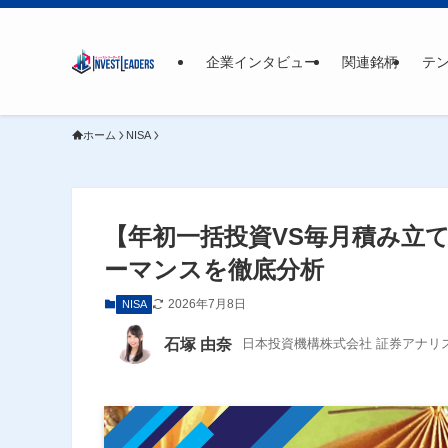
企業インタビュー
関連銘柄
テ
ホーム
NISA
【年初一括投資VS毎月積み立て
ーマンスを徹底分析
2026年7月8日
NISA
石塚 由奈
日本投資機構株式会社 証券アナリスト