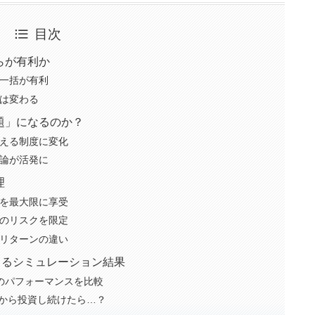
目次
らが有利か
一括が有利
は変わる
題」になるのか？
使える制度に変化
議論が活発に
理
を最大限に享受
のリスクを限定
リターンの違い
によるシミュレーション結果
のパフォーマンスを比較
年から投資し続けたら…？