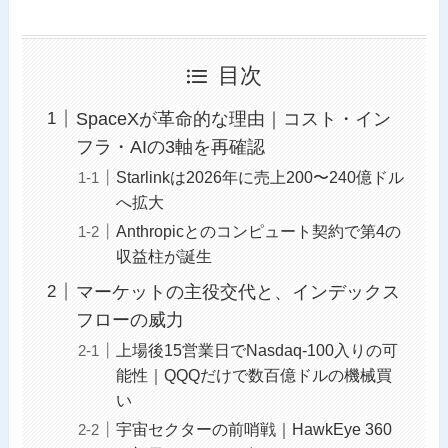
目次
SpaceXが革命的な理由｜コスト・イン
フラ・AIの3軸を再確認
Starlinkは2026年に売上200〜240億ドル
へ拡大
Anthropicとのコンピュート契約で第4の
収益柱が誕生
マーケットの主役交代と、インデックス
フローの威力
上場後15営業日でNasdaq-100入りの可
能性｜QQQだけで数百億ドルの機械買
い
宇宙セクターの前哨戦｜HawkEye 360