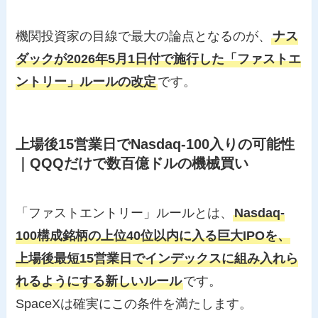
機関投資家の目線で最大の論点となるのが、
ナス
ダックが2026年5月1日付で施行した「ファストエ
ントリー」ルールの改定
です。
上場後15営業日でNasdaq-100入りの可能性
｜QQQだけで数百億ドルの機械買い
「ファストエントリー」ルールとは、
Nasdaq-
100構成銘柄の上位40位以内に入る巨大IPOを、
上場後最短15営業日でインデックスに組み入れら
れるようにする新しいルール
です。
SpaceXは確実にこの条件を満たします。