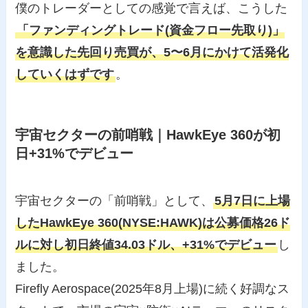
僕のトレーダーとしての感覚で言えば、こうした
「ファンディングトレード(資金フロー先取り)」
を意識した先回り売買が、5〜6月にかけて活発化
していくはずです
。
宇宙セクターの前哨戦｜HawkEye 360が初
日+31%でデビュー
宇宙セクターの「前哨戦」として、
5月7日に上場
したHawkEye 360(NYSE:HAWK)は公募価格26ド
ルに対し初日終値34.03ドル、+31%でデビュー
し
ました。
Firefly Aerospace(2025年8月上場)に続く好調なス