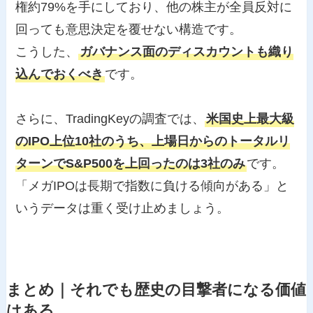
権約79%を手にしており、他の株主が全員反対に
回っても意思決定を覆せない構造です。
こうした、
ガバナンス面のディスカウントも織り
込んでおくべき
です。
さらに、TradingKeyの調査では、
米国史上最大級
のIPO上位10社のうち、上場日からのトータルリ
ターンでS&P500を上回ったのは3社のみ
です。
「メガIPOは長期で指数に負ける傾向がある」と
いうデータは重く受け止めましょう。
まとめ｜
それでも歴史の目撃者になる価値
はある