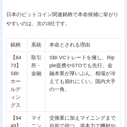
日本のビットコイン関連銘柄で本命候補に挙がり
やすいのは、次の3社です。
銘柄
系統
本命とされる理由
【84
取引
SBI VCトレードを擁し、Rip
73】
所・
ple提携やSTOでも先行。金
SBI
金融
融本業が厚いぶん、相場が冷
ホー
えても崩れにくい。国内大手
ルデ
の一角。
ィン
グス
【94
マイ
交換業に加えマイニングまで
49】
ニン
自前で持つ。資本力で機材や