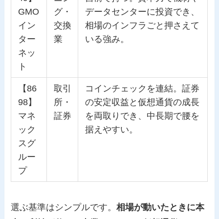
GMO
グ・
データセンターに投資でき、
イン
交換
相場のインフラごと押さえて
ター
業
いる強み。
ネッ
ト
【86
取引
コインチェックを連結。証券
98】
所・
の安定収益と仮想通貨の成長
マネ
証券
を両取りでき、中長期で腰を
ック
据えやすい。
スグ
ルー
プ
選ぶ基準はシンプルです。
相場が動いたときに本