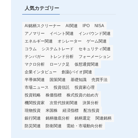
人気カテゴリー
AI銘柄スクリーナー
AI関連
IPO
NISA
アノマリー
イベント関連
インバウンド関連
エネルギー関連
オシレーター
ゲーム関連
コラム
システムトレード
セキュリティ関連
テンバガー
トレンド分析
フォーメーション
マクロ分析
ローソク足
仮想通貨関連
企業インタビュー
創薬(バイオ)関連
半導体関連
国策関連
基礎知識
売買手法
市場ニュース
投資信託
投資家心理
投資戦略
株価指標
株式投資の始め方
た
機関投資家
次世代技術関連
決算分析
現物投資
米国株
経済指標
配当投資
銀行関連
銘柄徹底分析
銘柄選定
関連銘柄
防災関連
防衛関連
需給・市場動向分析