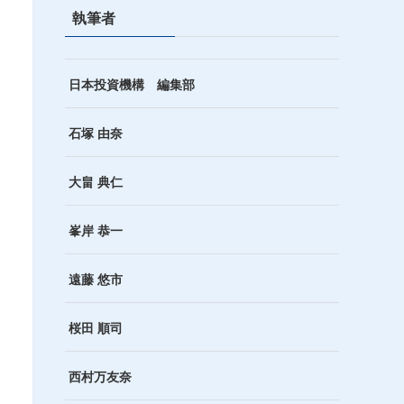
執筆者
日本投資機構 編集部
石塚 由奈
大畠 典仁
峯岸 恭一
遠藤 悠市
桜田 順司
西村万友奈