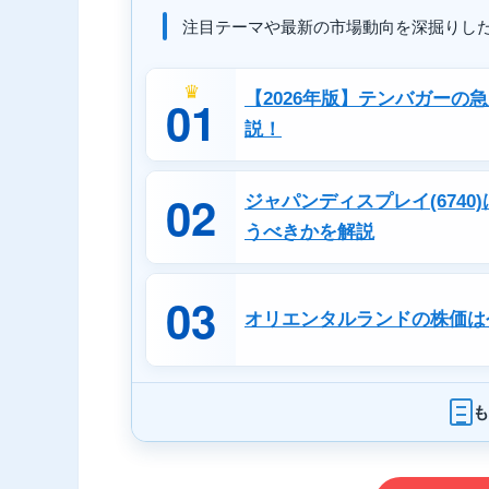
注目テーマや最新の市場動向を深掘りし
♛
【2026年版】テンバガーの
01
説！
02
ジャパンディスプレイ(674
うべきかを解説
03
オリエンタルランドの株価は
も