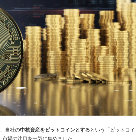
て、自社の
中核資産をビットコインとする
という「ビットコイ
、市場の注目を一気に集めました。