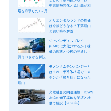
まとめ｜最高値から一転、
中東情勢悪化と原油高が相
場を直撃した1ヶ月
オリエンタルランドの株価
は今後どうなる？下落理由
と買い時を解説
ジャパンディスプレイ
(6740)は大化けするか｜株
価の現状と今後の見通し・
買うべきかを解説
モメンタムチンパンジーと
は？AI・半導体相場でモメ
チンが「勝ち組」になった
理由
光電融合の関連銘柄｜IOWN
本命の光半導体を業績と株
価で解説【2026年】