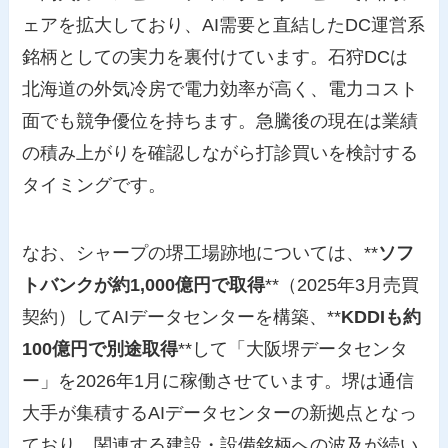
ェアを拡大しており、AI需要と直結したDC運営系
銘柄としての実力を裏付けています。石狩DCは
北海道の外気冷房で電力効率が高く、電力コスト
面でも競争優位を持ちます。急騰後の現在は業績
の積み上がりを確認しながら打診買いを検討する
タイミングです。
なお、シャープの堺工場跡地については、**
ソフ
トバンクが約1,000億円で取得
**（2025年3月売買
契約）してAIデータセンターを構築、**
KDDIも約
100億円で別途取得
**して「大阪堺データセンタ
ー」を2026年1月に稼働させています。堺は通信
大手が集積するAIデータセンターの新拠点となっ
ており、関連する建設・設備銘柄への波及が続い