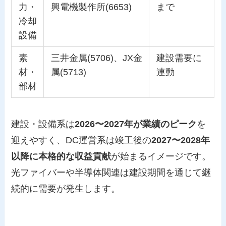
力・
興電機製作所(6653)
まで
冷却
設備
素
三井金属(5706)、JX金
建設需要に
材・
属(5713)
連動
部材
建設・設備系は
2026〜2027年が業績のピーク
を
迎えやすく、DC運営系は竣工後の
2027〜2028年
以降に本格的な収益貢献
が始まるイメージです。
光ファイバーや半導体関連は建設期間を通じて継
続的に需要が発生します。