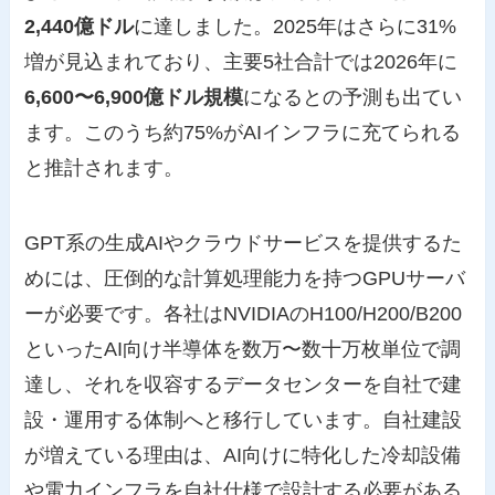
2,440億ドル
に達しました。2025年はさらに31%
増が見込まれており、主要5社合計では2026年に
6,600〜6,900億ドル規模
になるとの予測も出てい
ます。このうち約75%がAIインフラに充てられる
と推計されます。
GPT系の生成AIやクラウドサービスを提供するた
めには、圧倒的な計算処理能力を持つGPUサーバ
ーが必要です。各社はNVIDIAのH100/H200/B200
といったAI向け半導体を数万〜数十万枚単位で調
達し、それを収容するデータセンターを自社で建
設・運用する体制へと移行しています。自社建設
が増えている理由は、AI向けに特化した冷却設備
や電力インフラを自社仕様で設計する必要がある