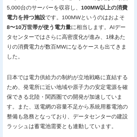
5,000台のサーバーを収容し、
100MW以上の消費
電力を持つ施設
です。100MWというのはおよそ
8〜10万世帯が使う電力量
に相当します。AIデー
タセンターではさらに高密度化が進み、1棟あた
りの消費電力が数百MWになるケースも出てきま
した。
日本では電力供給力の制約が立地戦略に直結する
ため、発電所に近い地域や原子力の安定電源を確
保できる北陸・関西圏での開発が加速していま
す。また、送電網の容量不足から系統用蓄電池の
整備も急務となっており、データセンターの建設
ラッシュは蓄電池需要とも連動しています。