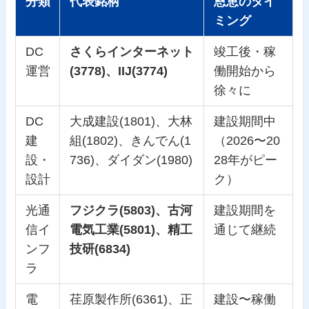
分類
代表銘柄
恩恵のタイ
ミング
DC
さくらインターネット
竣工後・稼
運営
(3778)、IIJ(3774)
働開始から
徐々に
DC
大成建設(1801)、大林
建設期間中
建
組(1802)、きんでん(1
（2026〜20
設・
736)、ダイダン(1980)
28年がピー
設計
ク）
光通
フジクラ(5803)、古河
建設期間を
信イ
電気工業(5801)、精工
通じて継続
ンフ
技研(6834)
ラ
電
荏原製作所(6361)、正
建設〜稼働