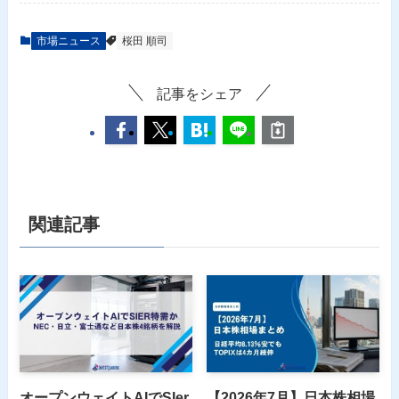
市場ニュース
桜田 順司
記事をシェア
関連記事
オープンウェイトAIでSIer
【2026年7月】日本株相場