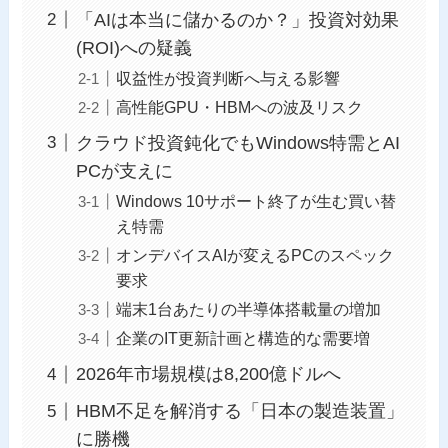
「AIは本当に儲かるのか？」投資対効果
(ROI)への疑義
収益性が投資判断へ与える影響
高性能GPU・HBMへの波及リスク
クラウド投資鈍化でもWindows特需とAI
PCが支えに
Windows 10サポート終了が生む買い替
え特需
オンデバイスAIが変えるPCのスペック
要求
端末1台あたりの半導体搭載量の増加
企業のIT更新計画と構造的な需要増
2026年市場規模は8,200億ドルへ
HBM不足を解消する「日本の製造装置」
に勝機