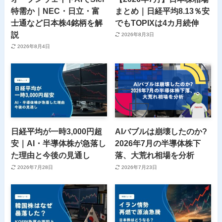
特需か｜NEC・日立・富
まとめ｜日経平均8.13％安
士通など日本株4銘柄を解
でもTOPIXは4カ月続伸
説
2026年8月3日
2026年8月4日
日経平均が一時3,000円超
AIバブルは崩壊したのか?
安｜AI・半導体株が急落し
2026年7月の半導体株下
た理由と今後の見通し
落、大荒れ相場を分析
2026年7月28日
2026年7月23日