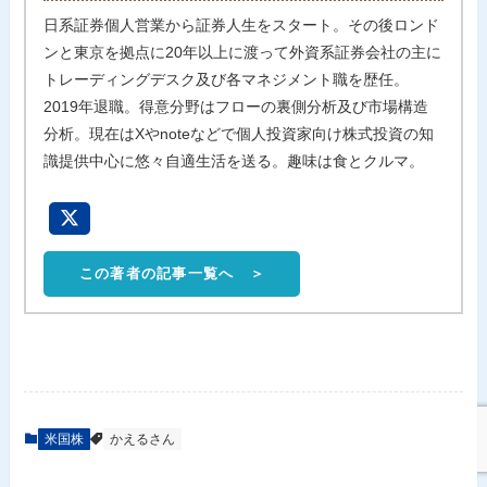
日系証券個人営業から証券人生をスタート。その後ロンド
ンと東京を拠点に20年以上に渡って外資系証券会社の主に
トレーディングデスク及び各マネジメント職を歴任。
2019年退職。得意分野はフローの裏側分析及び市場構造
分析。現在はXやnoteなどで個人投資家向け株式投資の知
識提供中心に悠々自適生活を送る。趣味は食とクルマ。
この著者の記事一覧へ ＞
米国株
かえるさん