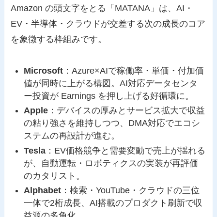
Amazon の頭文字をとる「MATANA」は、AI・
EV・半導体・クラウドが交差する次の成長のコア
を象徴する枠組みです。
Microsoft
：Azure×AIで稼働率・単価・付加価
値が同時に上がる構図。AI対応データセンタ
ー投資が Earnings を押し上げる好循環に。
Apple
：デバイスの厚みとサービス拡大で収益
の粘り強さを維持しつつ、DMA対応でエコシ
ステムの再設計が進む。
Tesla
：EV価格競争と需要変動で売上が揺れる
が、自動運転・ロボティクスの実装が再評価
のカタリスト。
Alphabet
：検索・YouTube・クラウドの三位
一体で2桁成長、AI搭載のプロダクト刷新で収
益源の多角化。