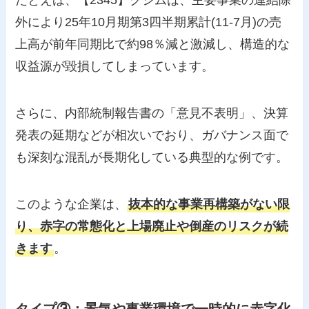
たとえば、【2345】クシムは、主要事業の連結除
外により25年10月期第3四半期累計(11-7月)の売
上高が前年同期比で約98％減と激減し、構造的な
収益源が毀損してしまっています。
さらに、内部統制報告書の「意見不表明」、決算
発表の延期などが相次いでおり、ガバナンス面で
も深刻な混乱が長期化している典型的な例です。
このような企業は、
抜本的な事業再構築がない限
り、赤字の常態化と上場廃止や倒産のリスクが続
きます
。
タイプ③：景気や事業環境で一時的に赤字化