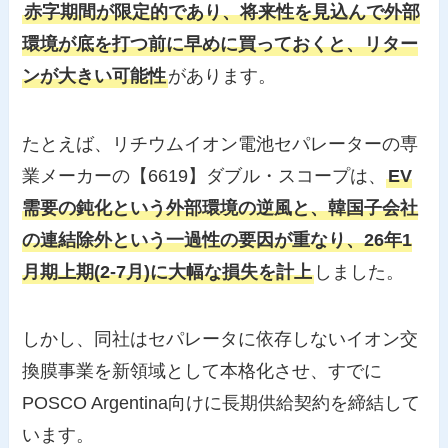
赤字期間が限定的であり、将来性を見込んで外部
環境が底を打つ前に早めに買っておくと、リター
ンが大きい可能性
があります。
たとえば、リチウムイオン電池セパレーターの専
業メーカーの【6619】ダブル・スコープは、
EV
需要の鈍化という外部環境の逆風と、韓国子会社
の連結除外という一過性の要因が重なり、26年1
月期上期(2-7月)に大幅な損失を計上
しました。
しかし、同社はセパレータに依存しないイオン交
換膜事業を新領域として本格化させ、すでに
POSCO Argentina向けに長期供給契約を締結して
います。