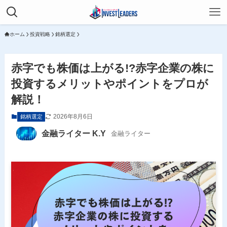
ホーム
投資戦略
銘柄選定
赤字でも株価は上がる!?赤字企業の株に
投資するメリットやポイントをプロが
解説！
2026年8月6日
銘柄選定
金融ライター K.Y
金融ライター